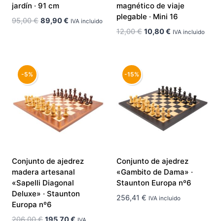
jardín · 91 cm
magnético de viaje
plegable · Mini 16
El
El
95,00
€
89,90
€
IVA incluido
El
El
precio
precio
12,00
€
10,80
€
IVA incluido
precio
precio
original
actual
original
actual
era:
es:
era:
es:
95,00 €.
89,90 €.
-5%
-15%
12,00 €.
10,80 €.
Conjunto de ajedrez
Conjunto de ajedrez
madera artesanal
«Gambito de Dama» ·
«Sapelli Diagonal
Staunton Europa nº6
Deluxe» · Staunton
256,41
€
IVA incluido
Europa nº6
El
El
206,00
€
195,70
€
IVA