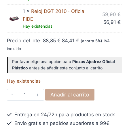
orig
pre
era
act
1 ×
Reloj DGT 2010 · Oficial
El
59,90
€
8,8
es:
FIDE
pre
El
56,91
€
8,3
Hay existencias
orig
pre
era
act
Precio del lote:
88,85
€
84,41
€
(ahorra 5%)
IVA
59,
es:
incluido
56,
Por favor elige una opción para
Piezas Ajedrez Oficial
Plástico
antes de añadir este conjunto al carrito.
Hay existencias
Conjunto
Añadir al carrito
Juego
Oficial
Entrega en 24/72h para productos en stock
45
Envío gratis en pedidos superiores a 99€
con