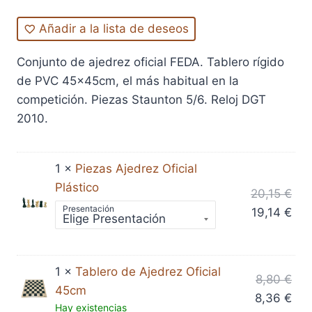
Añadir a la lista de deseos
Conjunto de ajedrez oficial FEDA. Tablero rígido
de PVC 45x45cm, el más habitual en la
competición. Piezas Staunton 5/6. Reloj DGT
2010.
1 ×
Piezas Ajedrez Oficial
Plástico
El
20,15
€
Presentación
pre
El
19,14
€
orig
pre
era
act
20,
es:
1 ×
Tablero de Ajedrez Oficial
El
8,80
€
19,
45cm
pre
El
8,36
€
Hay existencias