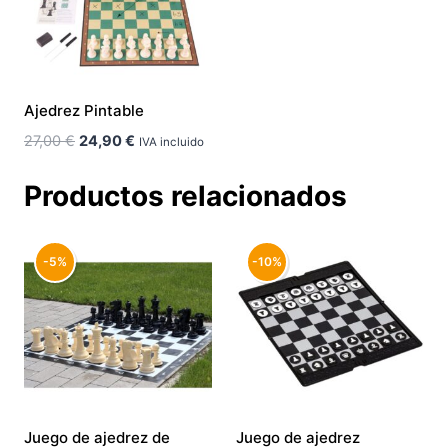
Ajedrez Pintable
El
El
27,00
€
24,90
€
IVA incluido
precio
precio
original
actual
Productos relacionados
era:
es:
27,00 €.
24,90 €.
-5%
-10%
Juego de ajedrez de
Juego de ajedrez