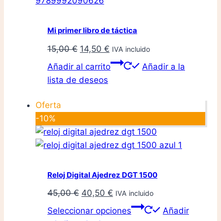
Mi primer libro de táctica
El
El
15,00
€
14,50
€
IVA incluido
precio
precio
Añadir al carrito
Añadir a la
original
actual
lista de deseos
era:
es:
15,00 €.
14,50 €.
Oferta
-10%
Reloj Digital Ajedrez DGT 1500
El
El
45,00
€
40,50
€
IVA incluido
precio
precio
Este
Seleccionar opciones
Añadir
original
actual
producto