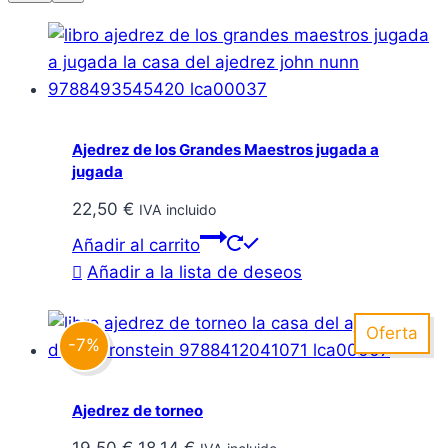
Ajedrez de los Grandes Maestros jugada a
jugada
22,50
€
IVA incluido
Añadir al carrito
Añadir a la lista de deseos
Oferta
-7%
Ajedrez de torneo
El
El
19,50
€
18,14
€