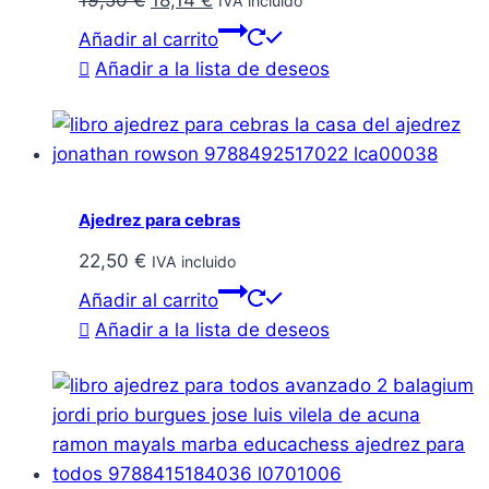
IVA incluido
precio
precio
Añadir al carrito
original
actual
Añadir a la lista de deseos
era:
es:
19,50 €.
18,14 €.
Ajedrez para cebras
22,50
€
IVA incluido
Añadir al carrito
Añadir a la lista de deseos