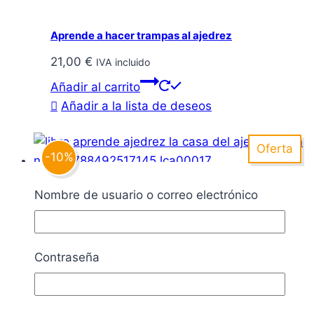
Aprende a hacer trampas al ajedrez
21,00
€
IVA incluido
Añadir al carrito
Añadir a la lista de deseos
Oferta
-10%
Nombre de usuario o correo electrónico
Aprende ajedrez
El
El
11,90
€
10,70
€
IVA incluido
precio
precio
Añadir al carrito
Contraseña
original
actual
Añadir a la lista de deseos
era:
es:
11,90 €.
10,70 €.