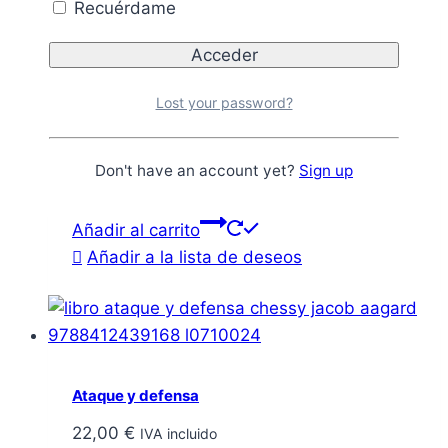
Recuérdame
Lost your password?
Arnau Mir de Tost – El juego de ajedrez islámico
de Áger
Don't have an account yet?
Sign up
10,90
€
IVA incluido
Añadir al carrito
Añadir a la lista de deseos
Ataque y defensa
22,00
€
IVA incluido