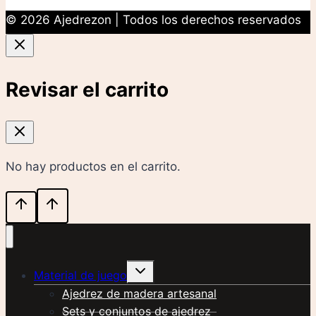
producto
© 2026 Ajedrezon | Todos los derechos reservados
Revisar el carrito
No hay productos en el carrito.
Alternar
Material de juego
menú
hijo
Ajedrez de madera artesanal
Sets y conjuntos de ajedrez