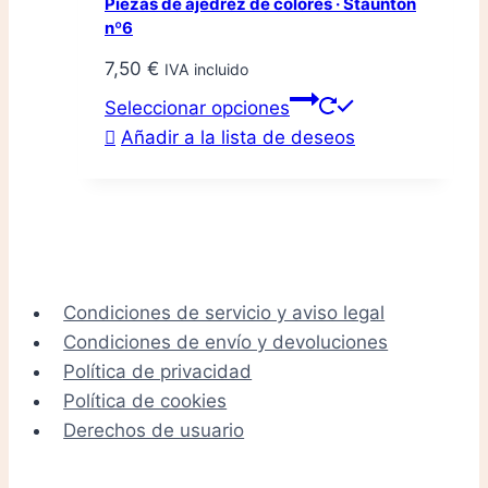
Piezas de ajedrez de colores · Staunton
nº6
7,50
€
IVA incluido
Este
Seleccionar opciones
producto
Añadir a la lista de deseos
tiene
múltiples
variantes.
Las
opciones
se
Condiciones de servicio y aviso legal
pueden
Condiciones de envío y devoluciones
elegir
Política de privacidad
en
Política de cookies
la
Derechos de usuario
página
de