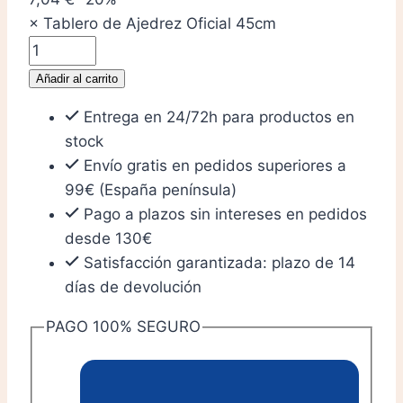
×
Tablero de Ajedrez Oficial 45cm
Tablero
de
Añadir al carrito
Ajedrez
Entrega en 24/72h para productos en
Oficial
stock
45cm
Envío gratis en pedidos superiores a
cantidad
99€ (España península)
Pago a plazos sin intereses en pedidos
desde 130€
Satisfacción garantizada: plazo de 14
días de devolución
PAGO 100% SEGURO