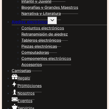
Infantil y Juvenil
Biografías y Grandes Maestros
Narrativa y Literatura
Alternar
Ajedrez electrónico
menú
hijo
Conjuntos electrónicos
Retransmisión de ajedrez
Tableros electrónicos
Piezas electrónicas
Computadoras
Componentes electrónicos
Accesorios
Camisetas
Regalo
Promociones
Nosotros
Eventos
Servicios