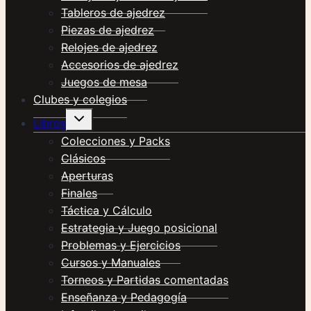
Tableros de ajedrez
Piezas de ajedrez
Relojes de ajedrez
Accesorios de ajedrez
Juegos de mesa
Clubes y colegios
Alternar
Libros
menú
hijo
Colecciones y Packs
Clásicos
Aperturas
Finales
Táctica y Cálculo
Estrategia y Juego posicional
Problemas y Ejercicios
Cursos y Manuales
Torneos y Partidas comentadas
Enseñanza y Pedagogía