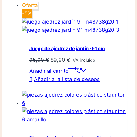
Oferta
-5%
Juego de ajedrez de jardín · 91 cm
El
El
95,00
€
89,90
€
IVA incluido
precio
precio
Añadir al carrito
original
actual
Añadir a la lista de deseos
era:
es:
95,00 €.
89,90 €.