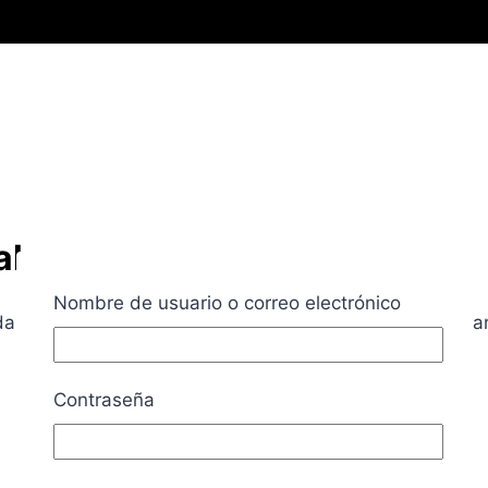
al
Nombre de usuario o correo electrónico
da movimiento revela un plan, una idea y una visión a la
Contraseña