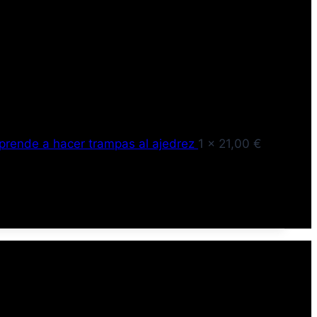
prende a hacer trampas al ajedrez
1 ×
21,00
€