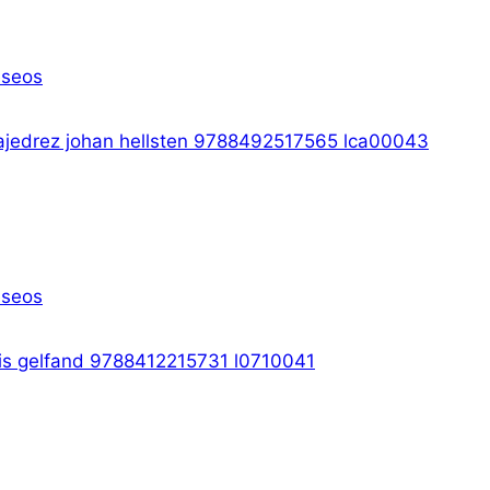
eseos
eseos