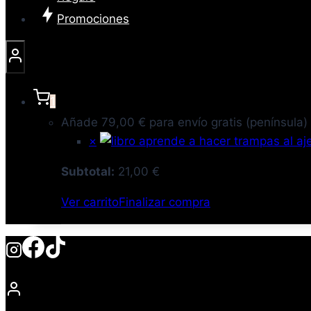
Promociones
1
Añade
79,00
€
para envío gratis (península)
×
Subtotal:
21,00
€
Ver carrito
Finalizar compra