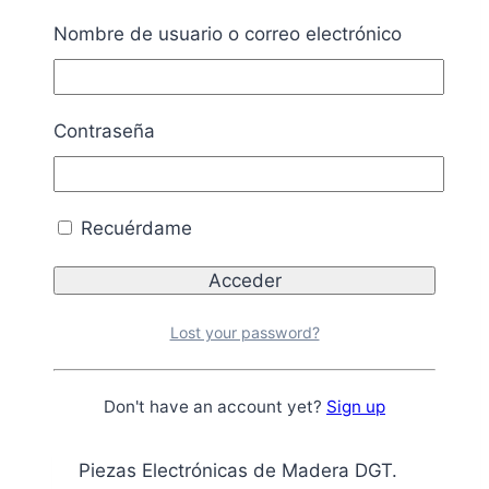
Piezas Electrónicas de Madera DGT.
Nombre de usuario o correo electrónico
Modelo Classic. Pesadas.
Añadir al carrito
Añadir a la lista de
Contraseña
deseos
Recuérdame
Lost your password?
Piezas electrónicas de madera DGT · Modelo
Modern Staunton
Don't have an account yet?
Sign up
285,50
€
IVA incluido
Piezas Electrónicas de Madera DGT.