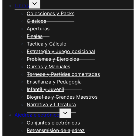
Alternar
Libros
menú
hijo
Colecciones y Packs
Clásicos
Aperturas
Finales
Táctica y Cálculo
Estrategia y Juego posicional
Problemas y Ejercicios
Cursos y Manuales
Torneos y Partidas comentadas
Enseñanza y Pedagogía
Infantil y Juvenil
Biografías y Grandes Maestros
Narrativa y Literatura
Alternar
Ajedrez electrónico
menú
hijo
Conjuntos electrónicos
Retransmisión de ajedrez