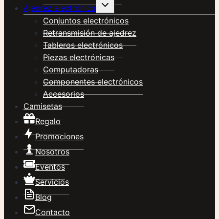
Alternar
Ajedrez electrónico
menú
hijo
Conjuntos electrónicos
Retransmisión de ajedrez
Tableros electrónicos
Piezas electrónicas
Computadoras
Componentes electrónicos
Accesorios
Camisetas
Regalo
Promociones
Nosotros
Eventos
Servicios
Blog
Contacto