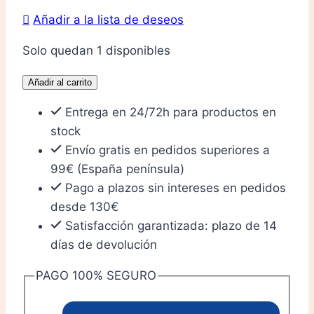
Añadir a la lista de deseos
Solo quedan 1 disponibles
Secretos
Añadir al carrito
de
Entrega en 24/72h para productos en
la
stock
defensa
Envío gratis en pedidos superiores a
en
99€ (España península)
ajedrez
Pago a plazos sin intereses en pedidos
cantidad
desde 130€
Satisfacción garantizada: plazo de 14
días de devolución
PAGO 100% SEGURO