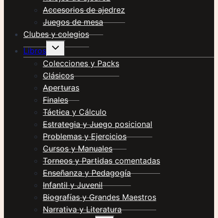
Accesorios de ajedrez
Juegos de mesa
Clubes y colegios
Alternar
Libros
menú
hijo
Colecciones y Packs
Clásicos
Aperturas
Finales
Táctica y Cálculo
Estrategia y Juego posicional
Problemas y Ejercicios
Cursos y Manuales
Torneos y Partidas comentadas
Enseñanza y Pedagogía
Infantil y Juvenil
Biografías y Grandes Maestros
Narrativa y Literatura