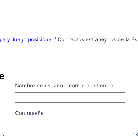
gia y Juego posicional
/
Conceptos estratégicos de la Es
 la Escuela Soviética
Nombre de usuario o correo electrónico
Contraseña
s un tratado sobre medio juego escrito por Aleksandr Ko