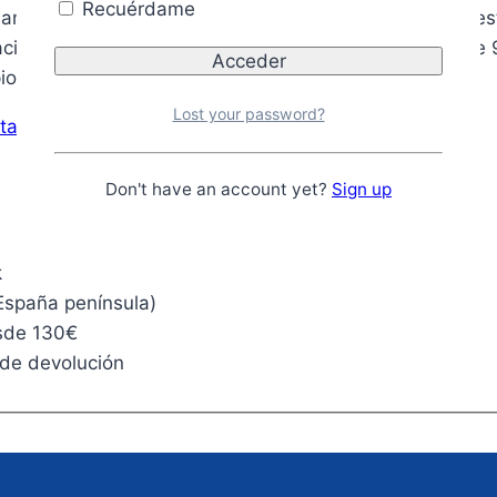
Recuérdame
ano que te ayudará a comprender en profundidad la estr
ración de posiciones y la planificación ganadora. Inclu
io Kotov.
Lost your password?
ta con 10% de descuento
Don't have an account yet?
Sign up
k
España península)
esde 130€
 de devolución