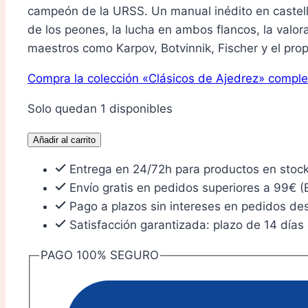
campeón de la URSS. Un manual inédito en castell
de los peones, la lucha en ambos flancos, la valo
maestros como Karpov, Botvinnik, Fischer y el prop
Compra la colección
«Clásicos de Ajedrez»
comple
Solo quedan 1 disponibles
Conceptos
Añadir al carrito
estratégicos
Entrega en 24/72h para productos en stoc
de
Envío gratis en pedidos superiores a 99€ (
la
Pago a plazos sin intereses en pedidos d
Escuela
Satisfacción garantizada: plazo de 14 días
Soviética
cantidad
PAGO 100% SEGURO