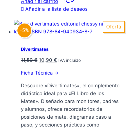
Añadir al carrito
Añadir a la lista de deseos
Oferta
-5%
Divertimates
El
El
11,50
€
10,90
€
IVA incluido
precio
precio
Ficha Técnica →
original
actual
era:
es:
Descubre «Divertimates», el complemento
11,50 €.
10,90 €.
didáctico ideal para «El Libro de los
Mates». Diseñado para monitores, padres
y alumnos, ofrece recordatorios de
posiciones de mate, diagramas paso a
paso, y secciones prácticas como