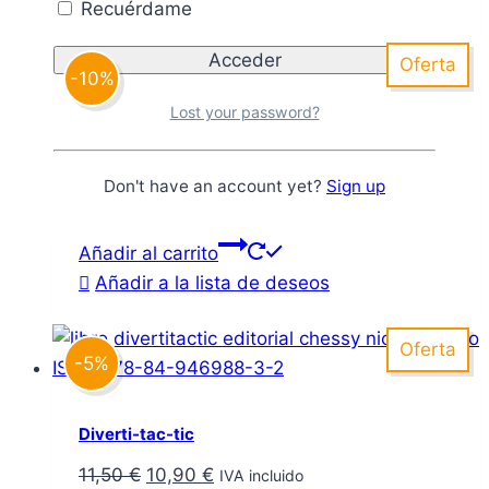
Recuérdame
Oferta
-10%
Lost your password?
Colección Juega y aprende – Educación
primaria
Don't have an account yet?
Sign up
El
El
90,00
€
81,00
€
IVA incluido
precio
precio
Añadir al carrito
original
actual
Añadir a la lista de deseos
era:
es:
90,00 €.
81,00 €.
Oferta
-5%
Diverti-tac-tic
El
El
11,50
€
10,90
€
IVA incluido