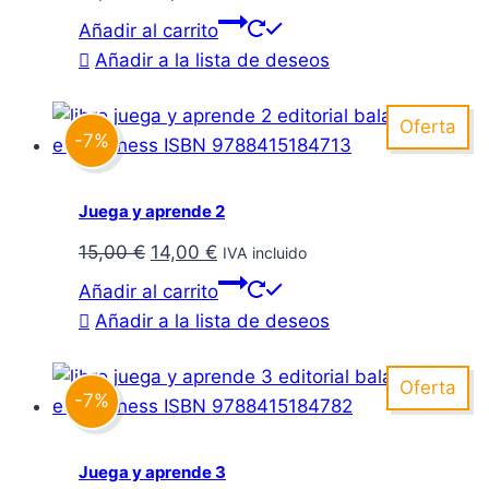
precio
precio
Añadir al carrito
original
actual
Añadir a la lista de deseos
era:
es:
15,00 €.
14,00 €.
Oferta
-7%
Juega y aprende 2
El
El
15,00
€
14,00
€
IVA incluido
precio
precio
Añadir al carrito
original
actual
Añadir a la lista de deseos
era:
es:
15,00 €.
14,00 €.
Oferta
-7%
Juega y aprende 3