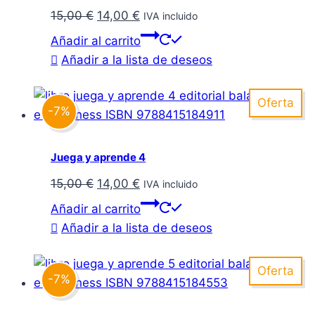
El
El
15,00
€
14,00
€
IVA incluido
precio
precio
Añadir al carrito
original
actual
Añadir a la lista de deseos
era:
es:
15,00 €.
14,00 €.
Oferta
-7%
Juega y aprende 4
El
El
15,00
€
14,00
€
IVA incluido
precio
precio
Añadir al carrito
original
actual
Añadir a la lista de deseos
era:
es:
15,00 €.
14,00 €.
Oferta
-7%