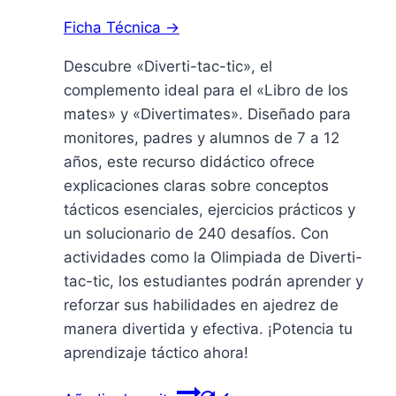
precio
precio
Ficha Técnica →
original
actual
era:
es:
Descubre «Diverti-tac-tic», el
11,50 €.
10,90 €.
complemento ideal para el «Libro de los
mates» y «Divertimates». Diseñado para
monitores, padres y alumnos de 7 a 12
años, este recurso didáctico ofrece
explicaciones claras sobre conceptos
tácticos esenciales, ejercicios prácticos y
un solucionario de 240 desafíos. Con
actividades como la Olimpiada de Diverti-
tac-tic, los estudiantes podrán aprender y
reforzar sus habilidades en ajedrez de
manera divertida y efectiva. ¡Potencia tu
aprendizaje táctico ahora!