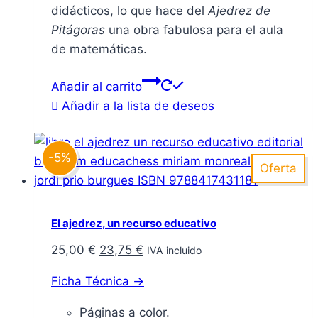
didácticos, lo que hace del
Ajedrez de
Pitágoras
una obra fabulosa para el aula
de matemáticas.
Añadir al carrito
Añadir a la lista de deseos
-5%
Oferta
El ajedrez, un recurso educativo
El
El
25,00
€
23,75
€
IVA incluido
precio
precio
Ficha Técnica →
original
actual
era:
es:
Páginas a color.