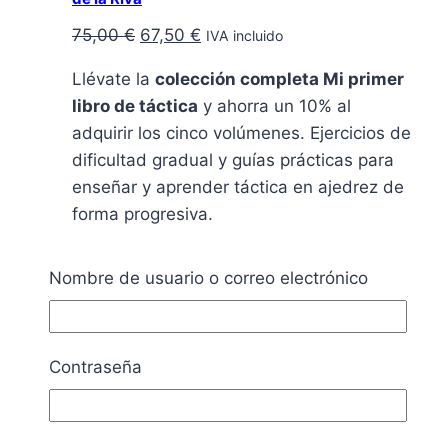
El
El
75,00
€
67,50
€
IVA incluido
precio
precio
Llévate la
colección completa Mi primer
original
actual
libro de táctica
y ahorra un 10% al
era:
es:
adquirir los cinco volúmenes. Ejercicios de
75,00 €.
67,50 €.
dificultad gradual y guías prácticas para
enseñar y aprender táctica en ajedrez de
forma progresiva.
Ideal para bibliotecas de escuelas y
Nombre de usuario o correo electrónico
clubes, esta colección facilita el desarrollo
de habilidades tácticas desde los
primeros pasos, con ejemplos y ejercicios
cuidadosamente seleccionados.
Contraseña
Añadir al carrito
Añadir a la lista de deseos