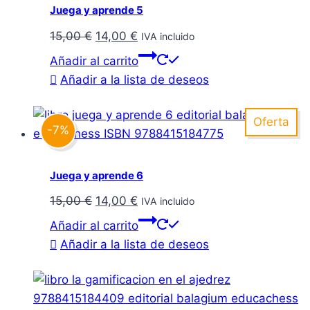
Juega y aprende 5
El
El
15,00
€
14,00
€
IVA incluido
precio
precio
Añadir al carrito
original
actual
Añadir a la lista de deseos
era:
es:
15,00 €.
14,00 €.
Oferta
-7%
Juega y aprende 6
El
El
15,00
€
14,00
€
IVA incluido
precio
precio
Añadir al carrito
original
actual
Añadir a la lista de deseos
era:
es:
15,00 €.
14,00 €.