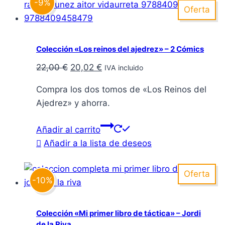
-9%
Oferta
Colección «Los reinos del ajedrez» – 2 Cómics
El
El
22,00
€
20,02
€
IVA incluido
precio
precio
Compra los dos tomos de «Los Reinos del
original
actual
Ajedrez» y ahorra.
era:
es:
22,00 €.
20,02 €.
Añadir al carrito
Añadir a la lista de deseos
Oferta
-10%
Colección «Mi primer libro de táctica» – Jordi
de la Riva