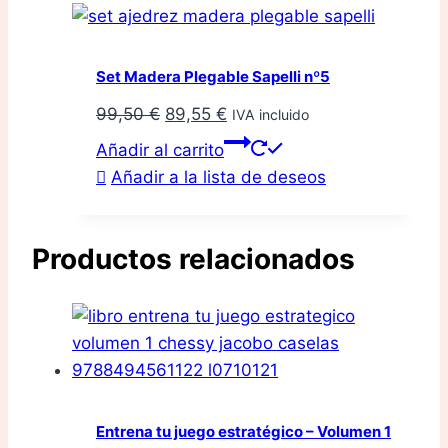
Set Madera Plegable Sapelli nº5
El
El
99,50
€
89,55
€
IVA incluido
precio
precio
Añadir al carrito
original
actual
Añadir a la lista de deseos
era:
es:
99,50 €.
89,55 €.
Productos relacionados
Entrena tu juego estratégico – Volumen 1