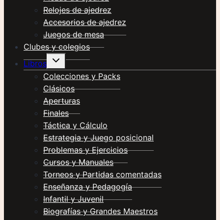
Relojes de ajedrez
Accesorios de ajedrez
Juegos de mesa
Clubes y colegios
Alternar
Libros
menú
hijo
Colecciones y Packs
Clásicos
Aperturas
Finales
Táctica y Cálculo
Estrategia y Juego posicional
Problemas y Ejercicios
Cursos y Manuales
Torneos y Partidas comentadas
Enseñanza y Pedagogía
Infantil y Juvenil
Biografías y Grandes Maestros