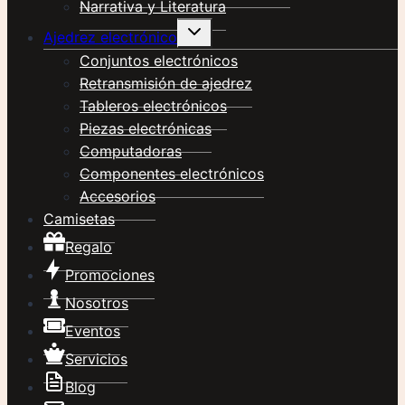
Narrativa y Literatura
Alternar
Ajedrez electrónico
menú
hijo
Conjuntos electrónicos
Retransmisión de ajedrez
Tableros electrónicos
Piezas electrónicas
Computadoras
Componentes electrónicos
Accesorios
Camisetas
Regalo
Promociones
Nosotros
Eventos
Servicios
Blog