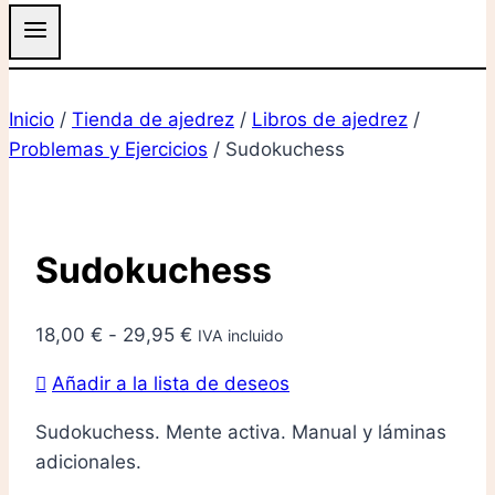
Inicio
/
Tienda de ajedrez
/
Libros de ajedrez
/
Problemas y Ejercicios
/
Sudokuchess
Sudokuchess
Rango
18,00
€
-
29,95
€
IVA incluido
de
Añadir a la lista de deseos
precios:
desde
Sudokuchess. Mente activa. Manual y láminas
18,00 €
adicionales.
hasta