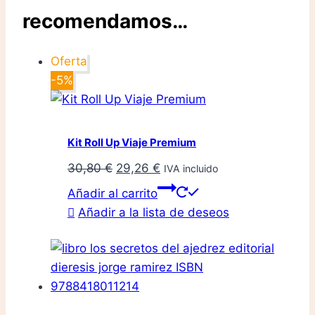
recomendamos…
Oferta
-5%
Kit Roll Up Viaje Premium
El
El
30,80
€
29,26
€
IVA incluido
precio
precio
Añadir al carrito
original
actual
Añadir a la lista de deseos
era:
es:
30,80 €.
29,26 €.