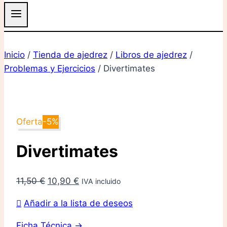
Inicio
/
Tienda de ajedrez
/
Libros de ajedrez
/
Problemas y Ejercicios
/
Divertimates
Oferta
-5%
Divertimates
El
El
11,50
€
10,90
€
IVA incluido
precio
precio
Añadir a la lista de deseos
original
actual
era:
es:
Ficha Técnica →