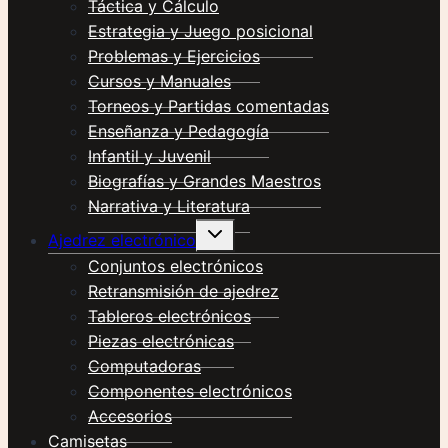
Táctica y Cálculo
Estrategia y Juego posicional
Problemas y Ejercicios
Cursos y Manuales
Torneos y Partidas comentadas
Enseñanza y Pedagogía
Infantil y Juvenil
Biografías y Grandes Maestros
Narrativa y Literatura
Alternar
Ajedrez electrónico
menú
hijo
Conjuntos electrónicos
Retransmisión de ajedrez
Tableros electrónicos
Piezas electrónicas
Computadoras
Componentes electrónicos
Accesorios
Camisetas