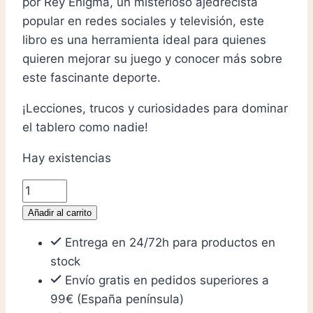
por Rey Enigma, un misterioso ajedrecista
popular en redes sociales y televisión, este
libro es una herramienta ideal para quienes
quieren mejorar su juego y conocer más sobre
este fascinante deporte.
¡Lecciones, trucos y curiosidades para dominar
el tablero como nadie!
Hay existencias
Método
Enigma
Añadir al carrito
-
Entrega en 24/72h para productos en
Para
stock
futuros
Envío gratis en pedidos superiores a
maestros
99€ (España península)
de