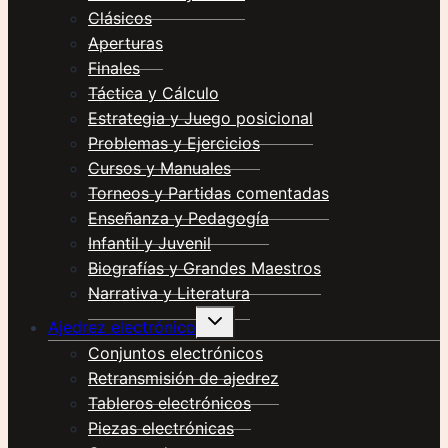
Clásicos
Aperturas
Finales
Táctica y Cálculo
Estrategia y Juego posicional
Problemas y Ejercicios
Cursos y Manuales
Torneos y Partidas comentadas
Enseñanza y Pedagogía
Infantil y Juvenil
Biografías y Grandes Maestros
Narrativa y Literatura
Alternar
Ajedrez electrónico
menú
hijo
Conjuntos electrónicos
Retransmisión de ajedrez
Tableros electrónicos
Piezas electrónicas