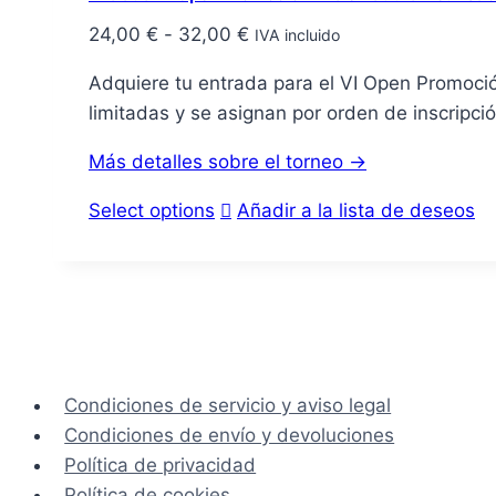
Las
opciones
Rango
24,00
€
-
32,00
€
IVA incluido
se
de
Adquiere tu entrada para el VI Open Promoció
pueden
precios:
limitadas y se asignan por orden de inscripci
elegir
desde
en
24,00 €
Más detalles sobre el torneo →
la
hasta
Este
página
Select options
Añadir a la lista de deseos
32,00 €
producto
de
tiene
producto
múltiples
variantes.
Las
opciones
Condiciones de servicio y aviso legal
se
Condiciones de envío y devoluciones
pueden
Política de privacidad
elegir
Política de cookies