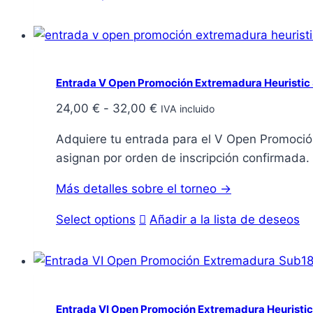
Entrada V Open Promoción Extremadura Heuristic 
Rango
24,00
€
-
32,00
€
IVA incluido
de
Adquiere tu entrada para el V Open Promoción
precios:
asignan por orden de inscripción confirmada.
desde
24,00 €
Más detalles sobre el torneo →
hasta
Este
Select options
Añadir a la lista de deseos
32,00 €
producto
tiene
múltiples
variantes.
Entrada VI Open Promoción Extremadura Heuristic