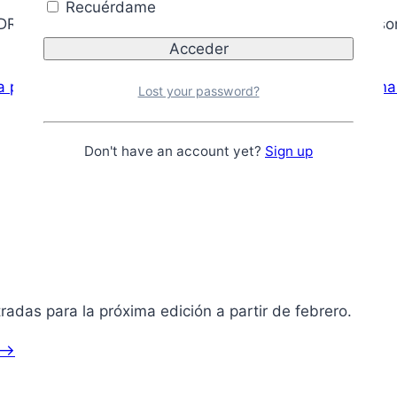
Recuérdame
REZON del 28 al 31 de julio en Guareña. Las plazas so
pera para los siguientes torneos AVAL AJEDREZON y te 
Lost your password?
Don't have an account yet?
Sign up
radas para la próxima edición a partir de febrero.
 –>