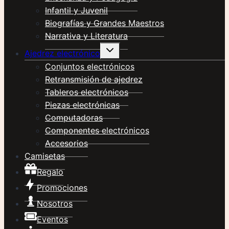
Infantil y Juvenil
Biografías y Grandes Maestros
Narrativa y Literatura
Alternar
Ajedrez electrónico
menú
hijo
Conjuntos electrónicos
Retransmisión de ajedrez
Tableros electrónicos
Piezas electrónicas
Computadoras
Componentes electrónicos
Accesorios
Camisetas
Regalo
Promociones
Nosotros
Eventos