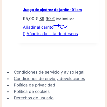
Juego de ajedrez de jardín · 91 cm
El
El
95,00
€
89,90
€
IVA incluido
precio
precio
Añadir al carrito
original
actual
Añadir a la lista de deseos
era:
es:
95,00 €.
89,90 €.
Condiciones de servicio y aviso legal
Condiciones de envío y devoluciones
Política de privacidad
Política de cookies
Derechos de usuario