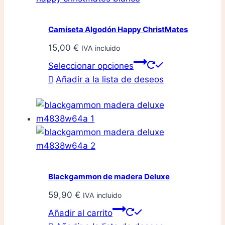
Camiseta Algodón Happy ChristMates
15,00
€
IVA incluido
Este
Seleccionar opciones
producto
Añadir a la lista de deseos
tiene
múltiples
variantes.
Las
opciones
se
pueden
Blackgammon de madera Deluxe
elegir
59,90
€
IVA incluido
en
la
Añadir al carrito
página