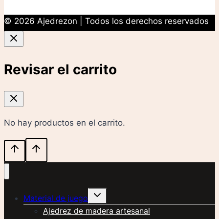
© 2026 Ajedrezon | Todos los derechos reservados
Revisar el carrito
No hay productos en el carrito.
Alternar
Material de juego
menú
hijo
Ajedrez de madera artesanal