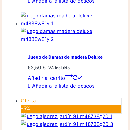
Añadir a la lista de deseos
de
producto
Juego de Damas de madera Deluxe
52,50
€
IVA incluido
Añadir al carrito
Añadir a la lista de deseos
Oferta
-5%