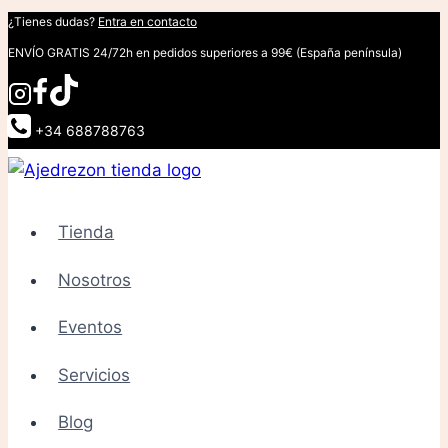
Saltar
¿Tienes dudas?
Entra en contacto
al
ENVÍO GRATIS 24/72h en pedidos superiores a 99€ (España península)
contenido
+34 688788763
Tienda
Nosotros
Eventos
Servicios
Blog