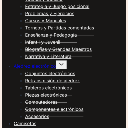
Estrategia y Juego posicional
Problemas y Ejercicios
Cursos y Manuales
Torneos y Partidas comentadas
Enseñanza y Pedagogía
Infantil y Juvenil
Biografías y Grandes Maestros
Narrativa y Literatura
Alternar
Ajedrez electrónico
menú
hijo
Conjuntos electrónicos
Retransmisión de ajedrez
Tableros electrónicos
Piezas electrónicas
Computadoras
Componentes electrónicos
Accesorios
Camisetas