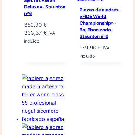
ajedrez «Gran
Deluxe» · Staunton
Piezas de ajedrez
nº6
«FIDE World
Championship» ·
350,90
€
Boj Ebonizado ·
El
El
333,37
€
IVA
Staunton nº6
precio
precio
incluido
179,90
€
IVA
original
actual
incluido
era:
es:
350,90 €.
333,37 €.