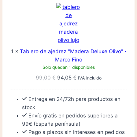
de
·
ajedrez
Color
"Madera
Negro
Deluxe
·
Olivo"
Staunton
·
Europa
1
×
Tablero de ajedrez "Madera Deluxe Olivo" ·
Marco
nº5
Marco Fino
Fino
cantidad
Solo quedan 1 disponibles
El
El
99,00
€
94,05
€
IVA incluido
precio
precio
original
actual
Entrega en 24/72h para productos en
era:
es:
stock
99,00 €.
94,05 €.
Envío gratis en pedidos superiores a
99€ (España península)
Pago a plazos sin intereses en pedidos