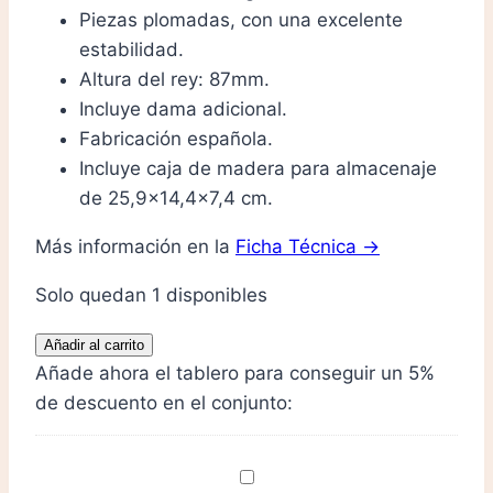
Piezas plomadas, con una excelente
estabilidad.
Altura del rey: 87mm.
Incluye dama adicional.
Fabricación española.
Incluye caja de madera para almacenaje
de 25,9×14,4×7,4 cm.
Más información en la
Ficha Técnica →
Solo quedan 1 disponibles
Piezas
Añadir al carrito
de
Añade ahora el tablero para conseguir un 5%
ajedrez
de descuento en el conjunto:
"Madera
Deluxe
Tablero
Olivo"