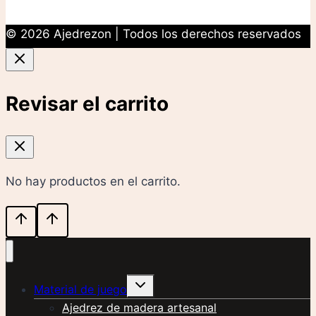
© 2026 Ajedrezon | Todos los derechos reservados
Revisar el carrito
No hay productos en el carrito.
Alternar
Material de juego
menú
hijo
Ajedrez de madera artesanal