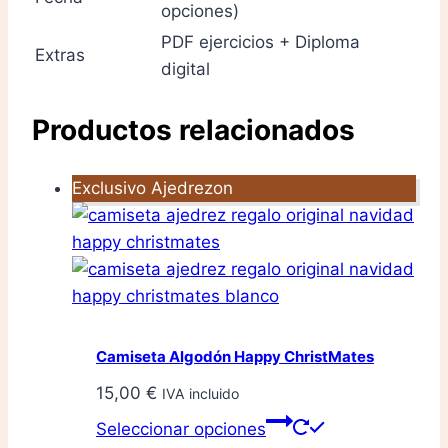
opciones)
PDF ejercicios + Diploma
Extras
digital
Productos relacionados
Exclusivo Ajedrezon
Camiseta Algodón Happy ChristMates
15,00
€
IVA incluido
Este
Seleccionar opciones
producto