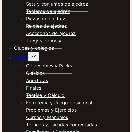
Sets y conjuntos de ajedrez
Tableros de ajedrez
Piezas de ajedrez
Relojes de ajedrez
Accesorios de ajedrez
Juegos de mesa
Clubes y colegios
Alternar
Libros
menú
hijo
Colecciones y Packs
Clásicos
Aperturas
Finales
Táctica y Cálculo
Estrategia y Juego posicional
Problemas y Ejercicios
Cursos y Manuales
Torneos y Partidas comentadas