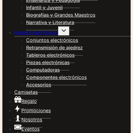
Enseñanza y Pedagogía
Infantil y Juvenil
Biografías y Grandes Maestros
Narrativa y Literatura
Alternar
Ajedrez electrónico
menú
hijo
Conjuntos electrónicos
Retransmisión de ajedrez
Tableros electrónicos
Piezas electrónicas
Computadoras
Componentes electrónicos
Accesorios
Camisetas
Regalo
Promociones
Nosotros
Eventos