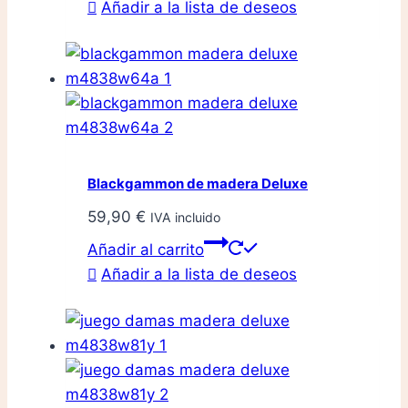
Añadir a la lista de deseos
tiene
múltiples
variantes.
Las
opciones
se
pueden
Blackgammon de madera Deluxe
elegir
59,90
€
IVA incluido
en
la
Añadir al carrito
página
Añadir a la lista de deseos
de
producto