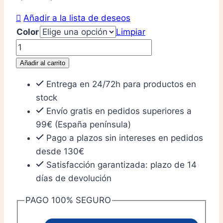
precio
precio
Añadir a la lista de deseos
original
actual
Color
Limpiar
era:
es:
Llavero
5,00 €.
3,50 €.
de
Añadir al carrito
ajedrez
Entrega en 24/72h para productos en
de
stock
madera
Envío gratis en pedidos superiores a
·
99€ (España península)
Peón
Pago a plazos sin intereses en pedidos
cantidad
desde 130€
Satisfacción garantizada: plazo de 14
días de devolución
PAGO 100% SEGURO