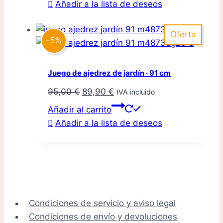
Añadir a la lista de deseos
Oferta
-5%
Juego de ajedrez de jardín · 91 cm
El
El
95,00
€
89,90
€
IVA incluido
precio
precio
Añadir al carrito
original
actual
Añadir a la lista de deseos
era:
es:
95,00 €.
89,90 €.
Condiciones de servicio y aviso legal
Condiciones de envío y devoluciones