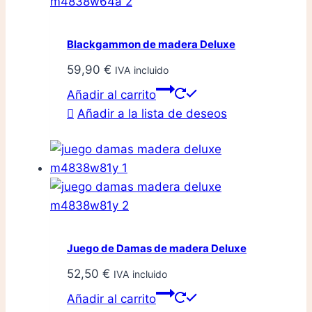
se
pueden
Blackgammon de madera Deluxe
elegir
59,90
€
IVA incluido
en
la
Añadir al carrito
página
Añadir a la lista de deseos
de
producto
Juego de Damas de madera Deluxe
52,50
€
IVA incluido
Añadir al carrito