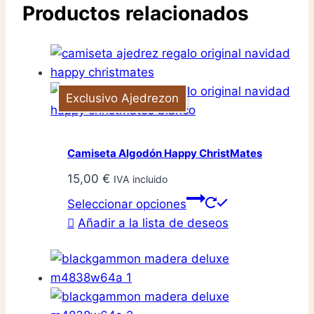
Productos relacionados
Exclusivo Ajedrezon
Camiseta Algodón Happy ChristMates
15,00
€
IVA incluido
Este
Seleccionar opciones
producto
Añadir a la lista de deseos
tiene
múltiples
variantes.
Las
opciones