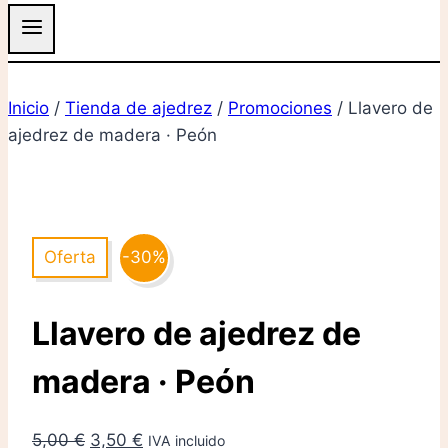
Inicio
/
Tienda de ajedrez
/
Promociones
/
Llavero de
ajedrez de madera · Peón
Oferta
-30%
Llavero de ajedrez de
madera · Peón
El
El
5,00
€
3,50
€
IVA incluido