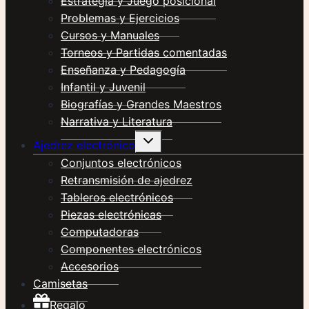
Estrategia y Juego posicional
Problemas y Ejercicios
Cursos y Manuales
Torneos y Partidas comentadas
Enseñanza y Pedagogía
Infantil y Juvenil
Biografías y Grandes Maestros
Narrativa y Literatura
Alternar
Ajedrez electrónico
menú
hijo
Conjuntos electrónicos
Retransmisión de ajedrez
Tableros electrónicos
Piezas electrónicas
Computadoras
Componentes electrónicos
Accesorios
Camisetas
Regalo