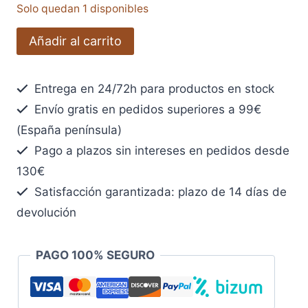
Solo quedan 1 disponibles
Mida
Añadir al carrito
su
fuerza
Entrega en 24/72h para productos en stock
ajedrecística
Envío gratis en pedidos superiores a 99€
-
Volumen
(España península)
2
Pago a plazos sin intereses en pedidos desde
cantidad
130€
Satisfacción garantizada: plazo de 14 días de
devolución
PAGO 100% SEGURO