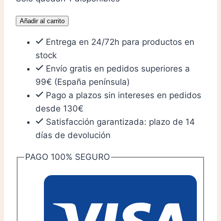
Estrategia
Añadir al carrito
en
Entrega en 24/72h para productos en
el
stock
final
Envío gratis en pedidos superiores a
III
99€ (España península)
cantidad
Pago a plazos sin intereses en pedidos
desde 130€
Satisfacción garantizada: plazo de 14
días de devolución
PAGO 100% SEGURO