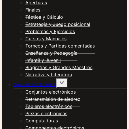
Aperturas
Finales
Táctica y Cálculo
Estrategia y Juego posicional
Problemas y Ejercicios
Cursos y Manuales
Torneos y Partidas comentadas
Enseñanza y Pedagogía
Infantil y Juvenil
Biografías y Grandes Maestros
Narrativa y Literatura
Alternar
Ajedrez electrónico
menú
hijo
Conjuntos electrónicos
Retransmisión de ajedrez
Tableros electrónicos
Piezas electrónicas
Computadoras
Componentes electrónicos