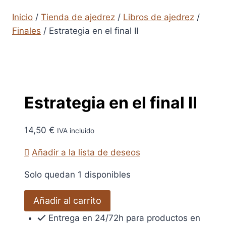
Inicio
/
Tienda de ajedrez
/
Libros de ajedrez
/
Finales
/
Estrategia en el final II
Estrategia en el final II
14,50
€
IVA incluido
Añadir a la lista de deseos
Solo quedan 1 disponibles
Estrategia
Añadir al carrito
en
Entrega en 24/72h para productos en
el