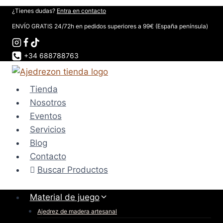
Saltar
¿Tienes dudas?
Entra en contacto
al
ENVÍO GRATIS 24/72h en pedidos superiores a 99€ (España península)
contenido
+34 688788763
Tienda
Nosotros
Eventos
Servicios
Blog
Contacto
Buscar Productos
Material de juego
Ajedrez de madera artesanal