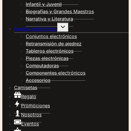
Infantil y Juvenil
Biografías y Grandes Maestros
Narrativa y Literatura
Alternar
Ajedrez electrónico
menú
hijo
Conjuntos electrónicos
Retransmisión de ajedrez
Tableros electrónicos
Piezas electrónicas
Computadoras
Componentes electrónicos
Accesorios
Camisetas
Regalo
Promociones
Nosotros
Eventos