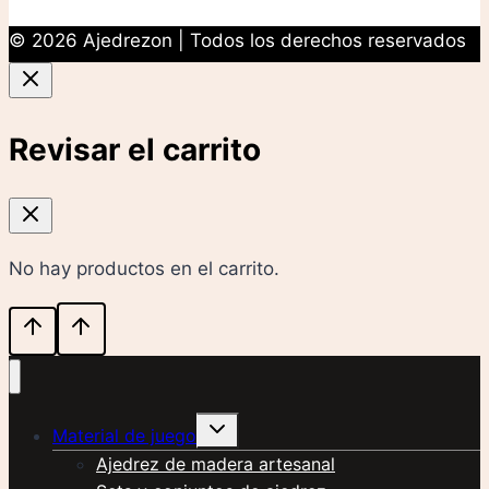
© 2026 Ajedrezon | Todos los derechos reservados
Revisar el carrito
No hay productos en el carrito.
Alternar
Material de juego
menú
hijo
Ajedrez de madera artesanal