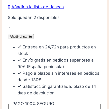
Añadir a la lista de deseos
Solo quedan 2 disponibles
Desarrolle
su
Añadir al carrito
cálculo
Entrega en 24/72h para productos en
en
stock
ajedrez
Envío gratis en pedidos superiores a
-
99€ (España península)
Medio
Pago a plazos sin intereses en pedidos
juego
desde 130€
cantidad
Satisfacción garantizada: plazo de 14
días de devolución
PAGO 100% SEGURO