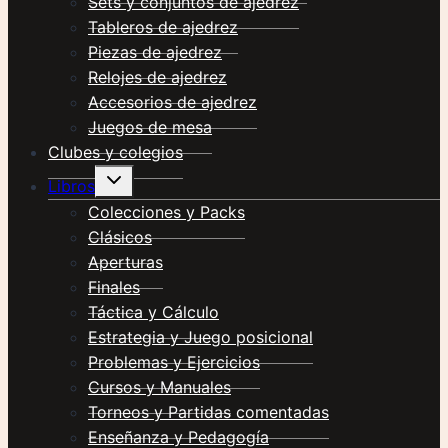
Sets y conjuntos de ajedrez
Tableros de ajedrez
Piezas de ajedrez
Relojes de ajedrez
Accesorios de ajedrez
Juegos de mesa
Clubes y colegios
Alternar
Libros
menú
hijo
Colecciones y Packs
Clásicos
Aperturas
Finales
Táctica y Cálculo
Estrategia y Juego posicional
Problemas y Ejercicios
Cursos y Manuales
Torneos y Partidas comentadas
Enseñanza y Pedagogía