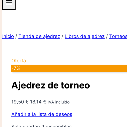
Inicio
/
Tienda de ajedrez
/
Libros de ajedrez
/
Torneos
Oferta
-7%
Ajedrez de torneo
El
El
19,50
€
18,14
€
IVA incluido
precio
precio
Añadir a la lista de deseos
original
actual
era:
es:
Solo quedan 2 disponibles