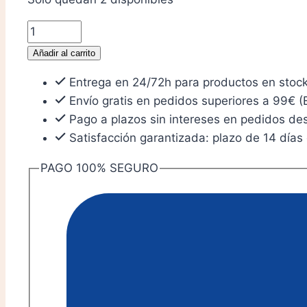
19,50 €.
18,14 €.
Ajedrez
de
Añadir al carrito
torneo
Entrega en 24/72h para productos en stoc
cantidad
Envío gratis en pedidos superiores a 99€ (
Pago a plazos sin intereses en pedidos d
Satisfacción garantizada: plazo de 14 días
PAGO 100% SEGURO