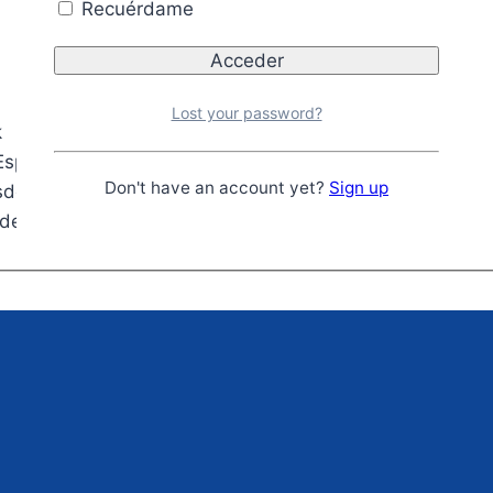
Recuérdame
Lost your password?
k
España península)
Don't have an account yet?
Sign up
esde 130€
 de devolución